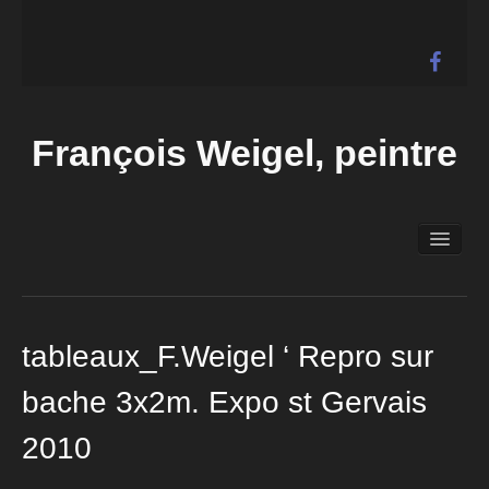
François Weigel, peintre
Accueil
Biographie
Expositions
Galerie
tableaux_F.Weigel ‘ Repro sur
Actualités
bache 3x2m. Expo st Gervais
Liens
2010
Contact
Vidéos