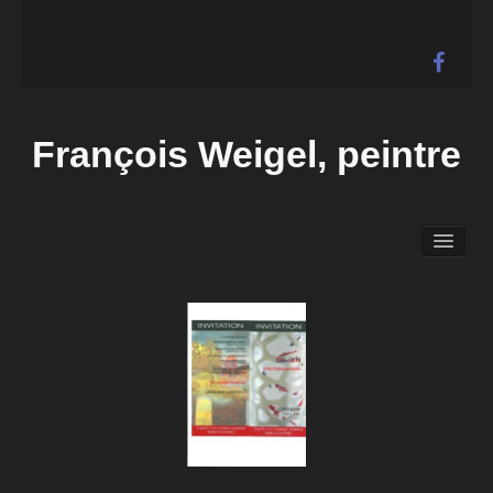
François Weigel, peintre
Accueil
Biographie
Expositions
Galerie
Actualités
Liens
Contact
Vidéos