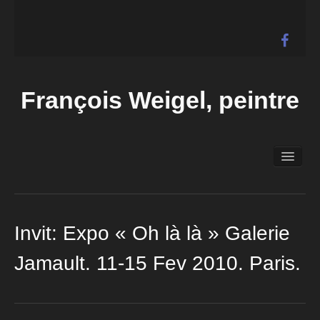
François Weigel, peintre
Accueil
Biographie
Expositions
Galerie
Invit: Expo « Oh là là » Galerie
Actualités
Jamault. 11-15 Fev 2010. Paris.
Liens
Contact
Vidéos