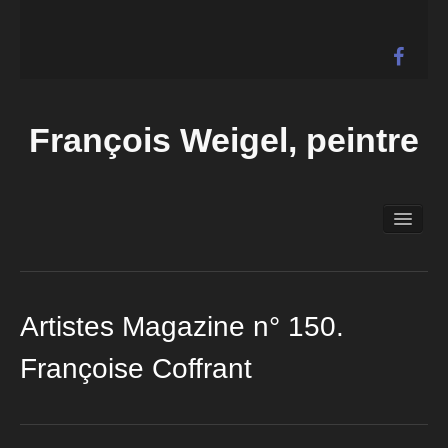
François Weigel, peintre
Accueil
Biographie
Expositions
Galerie
Artistes Magazine n° 150.
Actualités
Françoise Coffrant
Liens
Contact
Vidéos